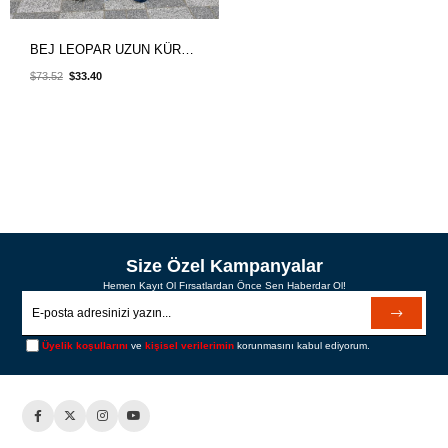
BEJ LEOPAR UZUN KÜRK KABAN
$73.52
$33.40
Size Özel Kampanyalar
Hemen Kayıt Ol Fırsatlardan Önce Sen Haberdar Ol!
Üyelik koşullarını
ve
kişisel verilerimin
korunmasını kabul ediyorum.