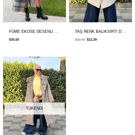
FÜME EKOSE DESENLİ KUŞAKLI KAŞE KABAN
TAŞ RENK BALIKSIRTI DESEN TEK DÜĞMELİ CEKET KABAN
$35.50
$30.46
$12.39
TÜKENDI