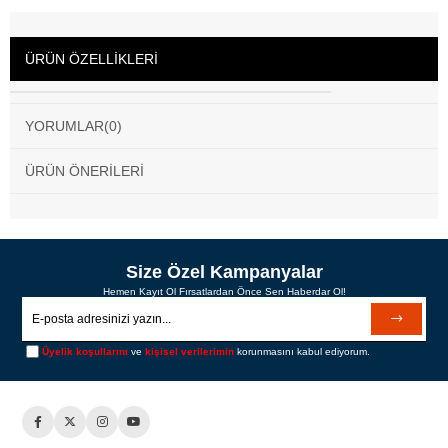
ÜRÜN ÖZELLIKLERI
YORUMLAR
(0)
ÜRÜN ÖNERILERI
Size Özel Kampanyalar
Hemen Kayıt Ol Fırsatlardan Önce Sen Haberdar Ol!
Üyelik koşullarını
ve
kişisel verilerimin
korunmasını kabul ediyorum.