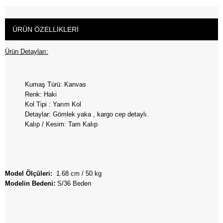
ÜRÜN ÖZELLIKLERI
Ürün Detayları:
Kumaş Türü:
Kanvas
Renk:
Haki
Kol Tipi :
Yarım Kol
D
etaylar:
Gömlek yaka , kargo cep detaylı.
Kalıp / Kesim:
Tam Kalıp
Model Ölçüleri:
1.68 cm / 50 kg
Modelin Bedeni:
S/36 Beden