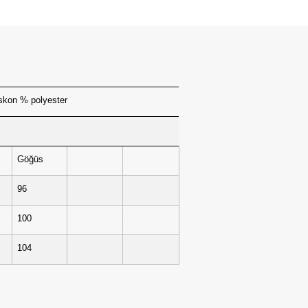
skon % polyester
Göğüs
96
100
104