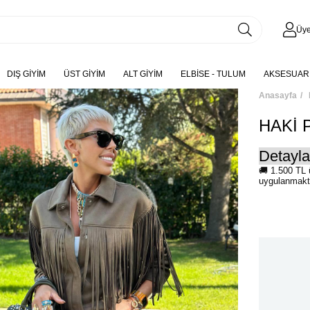
Üye
DIŞ GİYİM
ÜST GİYİM
ALT GİYİM
ELBİSE - TULUM
AKSESUAR
Anasayfa
HAKİ 
Detaylar