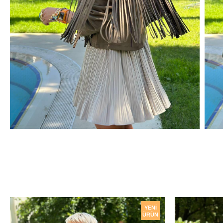
YENI
ÜRÜN