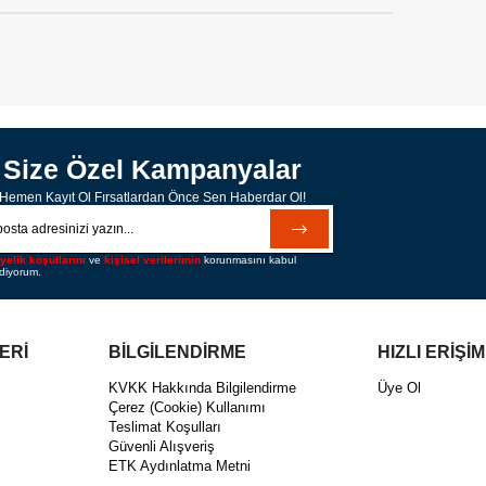
Size Özel Kampanyalar
Hemen Kayıt Ol Fırsatlardan Önce Sen Haberdar Ol!
yelik koşullarını
ve
kişisel verilerimin
korunmasını kabul
diyorum.
ERİ
BİLGİLENDİRME
HIZLI ERİŞİM
KVKK Hakkında Bilgilendirme
Üye Ol
ı
Çerez (Cookie) Kullanımı
Teslimat Koşulları
Güvenli Alışveriş
ETK Aydınlatma Metni