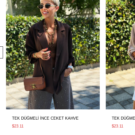
TEK DÜĞMELİ İNCE CEKET KAHVE
TEK DÜĞME
$23.11
$23.11