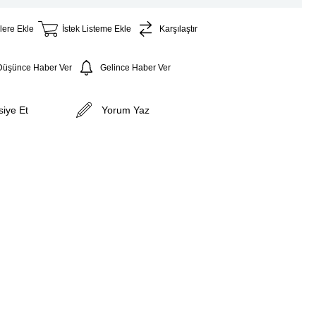
lere Ekle
İstek Listeme Ekle
Karşılaştır
 Düşünce Haber Ver
Gelince Haber Ver
siye Et
Yorum Yaz