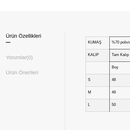
Ürün Özellikleri
KUMAŞ
%70 polivi
KALIP
Tam Kalıp
Yorumlar
(0)
Boy
Ürün Önerileri
S
48
M
49
L
50