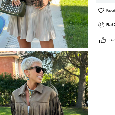
Favori
Fiyat
Tav