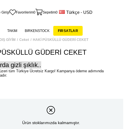
Türkçe - USD
 Girişi
Favorilerim
0
Sepetim
0
TAKIM
BIRKENSTOCK
FIRSATLAR
DIŞ GİYİM
Ceket
HAKİ PÜSKÜLLÜ GÜDERİ CEKET
PÜSKÜLLÜ GÜDERİ CEKET
da gizli şıklık..
Ürün stoklarımızda kalmamıştır.