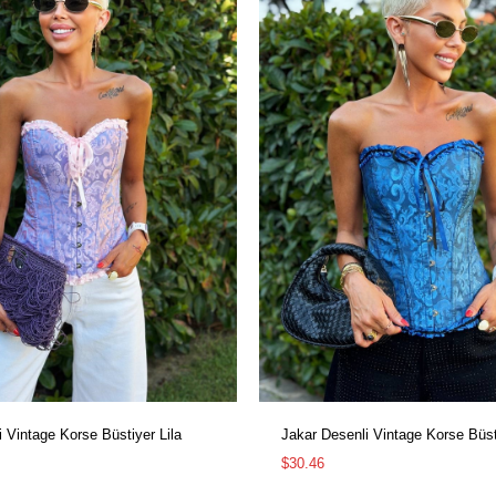
 Vintage Korse Büstiyer Lila
Jakar Desenli Vintage Korse Büs
$30.46