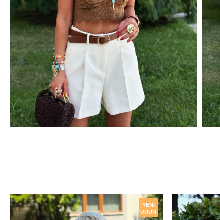
YENI
ÜRÜN