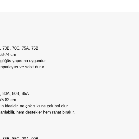
70B, 70C, 75A, 75B
68-74 cm
göğüs yapısına uygundur.
arlayıcı ve sabit durur.
 80A, 80B, 85A
75-82 cm
idealdir, ne çok sıkı ne çok bol olur.
ılabilir, hem destekler hem rahat bırakır.
85B, 85C, 90A, 90B