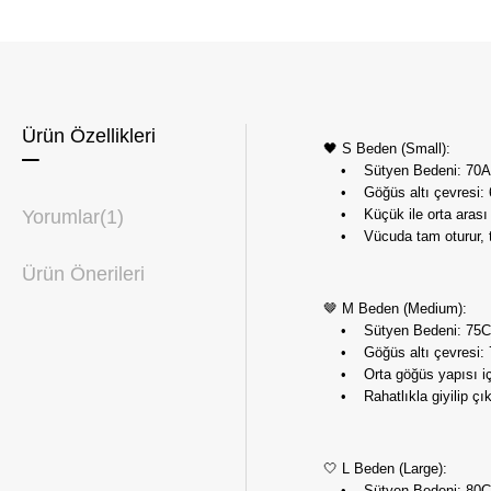
Ürün Özellikleri
🖤 S Beden (Small):
• Sütyen Bedeni: 70A, 
• Göğüs altı çevresi: 
Yorumlar
(1)
• Küçük ile orta arası 
• Vücuda tam oturur, top
Ürün Önerileri
🤎 M Beden (Medium):
• Sütyen Bedeni: 75C,
• Göğüs altı çevresi: 
• Orta göğüs yapısı için 
• Rahatlıkla giyilip çıkar
🤍 L Beden (Large):
• Sütyen Bedeni: 80C, 