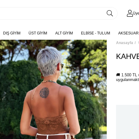
Üye
DIŞ GİYİM
ÜST GİYİM
ALT GİYİM
ELBİSE - TULUM
AKSESUAR
Anasayfa
KAHVE