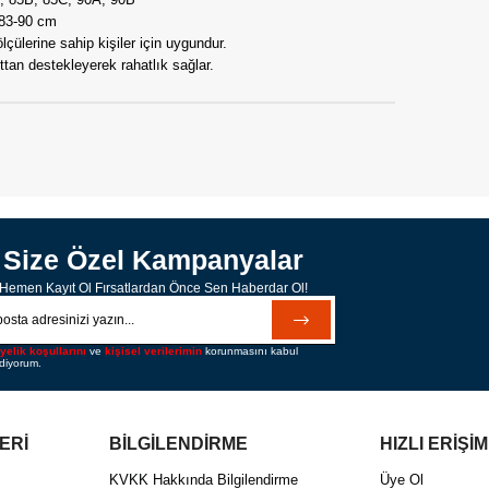
83-90 cm
erine sahip kişiler için uygundur.
n destekleyerek rahatlık sağlar.
Size Özel Kampanyalar
Hemen Kayıt Ol Fırsatlardan Önce Sen Haberdar Ol!
yelik koşullarını
ve
kişisel verilerimin
korunmasını kabul
diyorum.
ERİ
BİLGİLENDİRME
HIZLI ERİŞİM
KVKK Hakkında Bilgilendirme
Üye Ol