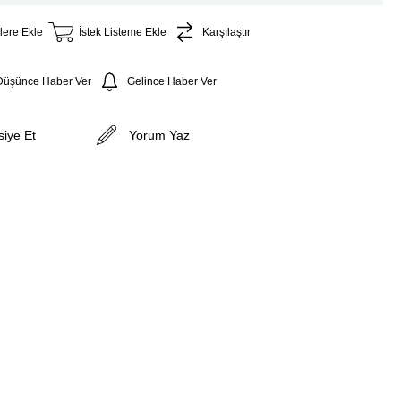
lere Ekle
İstek Listeme Ekle
Karşılaştır
 Düşünce Haber Ver
Gelince Haber Ver
siye Et
Yorum Yaz