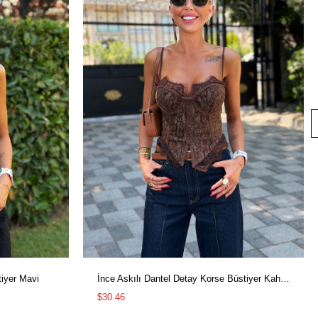
tiyer Mavi
İnce Askılı Dantel Detay Korse Büstiyer Kahve
$30.46