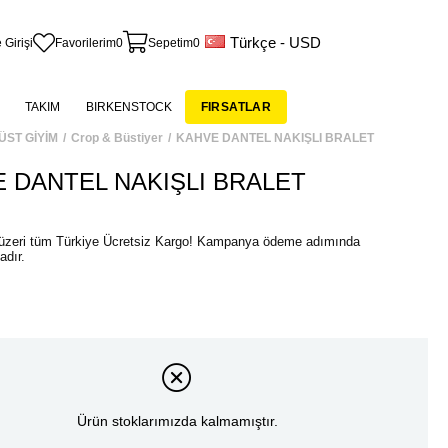
Türkçe - USD
 Girişi
Favorilerim
0
Sepetim
0
TAKIM
BIRKENSTOCK
FIRSATLAR
ÜST GİYİM
Crop & Büstiyer
KAHVE DANTEL NAKIŞLI BRALET
 DANTEL NAKIŞLI BRALET
Ürün stoklarımızda kalmamıştır.