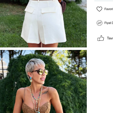
Favori
Fiyat
Tav