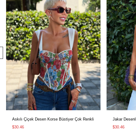
Askılı Çiçek Desen Korse Büstiyer Çok Renkli
Jakar Desenli
$30.46
$30.46