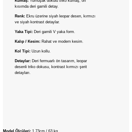
Kumaş:
Yumuşak dokulu triko kumaş, ön
kısımda deri garnili detay.
Renk:
Ekru üzerine siyah leopar desen, kırmızı
ve siyah kontrast detaylar.
Yaka Tipi:
Deri garnili V yaka form.
Kalıp / Kesim:
Rahat ve modern kesim.
Kol Tipi:
Uzun kollu.
Detaylar:
Deri fermuarlı ön tasarım, leopar
desenli triko dokusu, kontrast kırmızı şerit
detayları.
Model Ölçüleri:
1.73cm / 63 kg