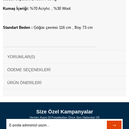
Kumaş İçeriği:
%70 Acrylıc , %30 Wool
Standart Beden :
Göğüs çevresi 116 cm , Boy 73 cm
YORUMLAR
(0)
ÖDEME SEÇENEKLERI
ÜRÜN ÖNERILERI
Size Özel Kampanyalar
Hemen Kayıt Ol Fırsatlardan Önce Sen Haberdar Ol!