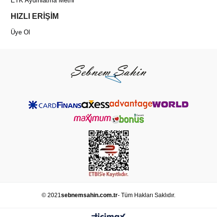
ETK Aydınlatma Metni
HIZLI ERİŞİM
Üye Ol
© 2021
sebnemsahin.com.tr
- Tüm Hakları Saklıdır.