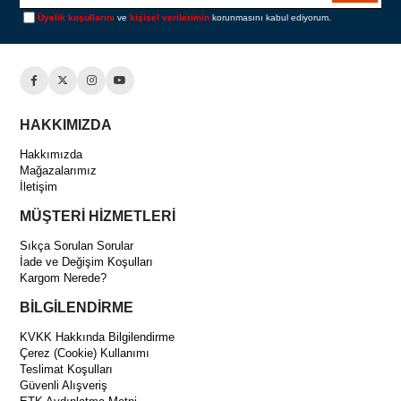
Üyelik koşullarını
ve
kişisel verilerimin
korunmasını kabul ediyorum.
HAKKIMIZDA
Hakkımızda
Mağazalarımız
İletişim
MÜŞTERİ HİZMETLERİ
Sıkça Sorulan Sorular
İade ve Değişim Koşulları
Kargom Nerede?
BİLGİLENDİRME
KVKK Hakkında Bilgilendirme
Çerez (Cookie) Kullanımı
Teslimat Koşulları
Güvenli Alışveriş