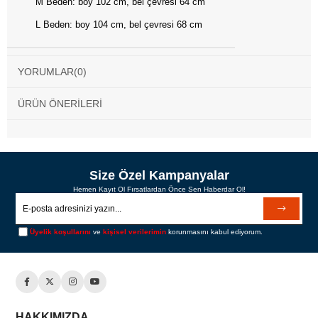
M Beden: boy 102 cm, bel çevresi 64 cm
L Beden: boy 104 cm, bel çevresi 68 cm
YORUMLAR
(0)
ÜRÜN ÖNERILERI
Size Özel Kampanyalar
Hemen Kayıt Ol Fırsatlardan Önce Sen Haberdar Ol!
Üyelik koşullarını
ve
kişisel verilerimin
korunmasını kabul ediyorum.
HAKKIMIZDA