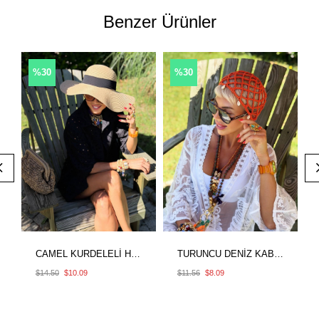
Benzer Ürünler
%30
%30
CAMEL KURDELELİ HASIR ŞAPKA
TURUNCU DENİZ KABUKLU SAÇ FİLESİ
$14.50
$10.09
$11.56
$8.09