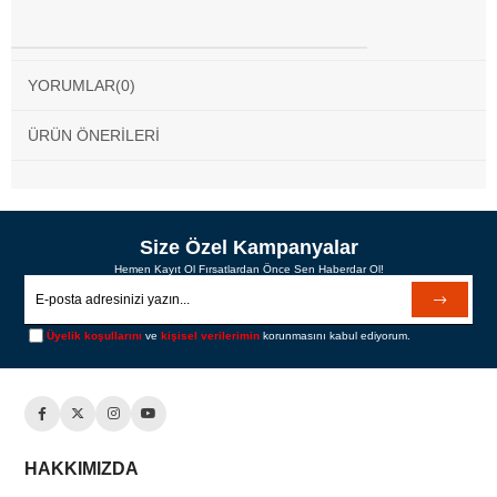
YORUMLAR
(0)
ÜRÜN ÖNERILERI
Size Özel Kampanyalar
Hemen Kayıt Ol Fırsatlardan Önce Sen Haberdar Ol!
Üyelik koşullarını
ve
kişisel verilerimin
korunmasını kabul ediyorum.
HAKKIMIZDA