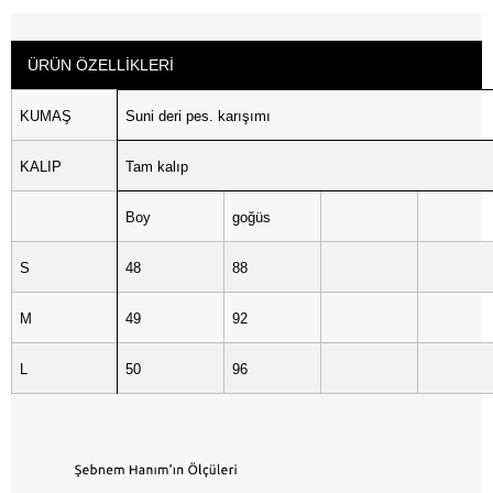
ÜRÜN ÖZELLIKLERI
KUMAŞ
Suni deri pes. karışımı
KALIP
Tam kalıp
Boy
goğüs
S
48
88
M
49
92
L
50
96