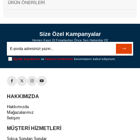
ÜRÜN ÖNERILERI
Size Özel Kampanyalar
Hemen Kayıt Ol Fırsatlardan Önce Sen Haberdar Ol!
Üyelik koşullarını
ve
kişisel verilerimin
korunmasını kabul ediyorum.
HAKKIMIZDA
Hakkımızda
Mağazalarımız
İletişim
MÜŞTERİ HİZMETLERİ
Sıkça Sorulan Sorular