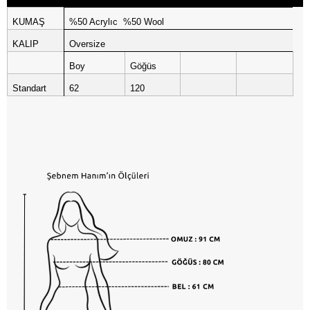
KUMAŞ
%50 Acrylıc %50 Wool
KALIP
Oversize
Boy
Göğüs
Standart
62
120