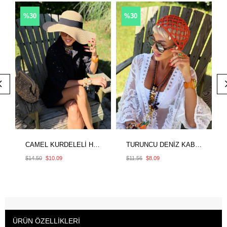
%30
%30
CAMEL KURDELELİ HASIR ŞAPKA
TURUNCU DENİZ KABUKLU SAÇ FİLESİ
$14.50
$10.09
$11.56
$8.09
ÜRÜN ÖZELLIKLERI