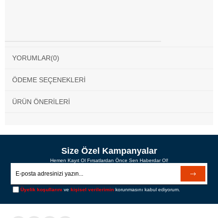
YORUMLAR
(0)
ÖDEME SEÇENEKLERI
ÜRÜN ÖNERILERI
Size Özel Kampanyalar
Hemen Kayıt Ol Fırsatlardan Önce Sen Haberdar Ol!
Üyelik koşullarını
ve
kişisel verilerimin
korunmasını kabul ediyorum.